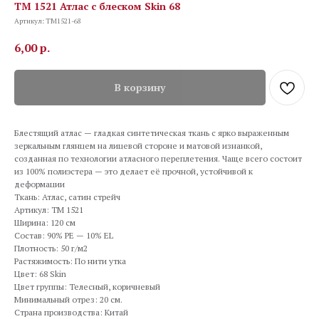
TM 1521 Атлас с блеском Skin 68
Артикул:
TM1521-68
6,00
р.
В корзину
Блестящий атлас — гладкая синтетическая ткань с ярко выраженным
зеркальным глянцем на лицевой стороне и матовой изнанкой,
созданная по технологии атласного переплетения. Чаще всего состоит
из 100% полиэстера — это делает её прочной, устойчивой к
деформации
Ткань: Атлас, сатин стрейч
Артикул: TM 1521
Ширина: 120 см
Состав: 90% PE — 10% EL
Плотность: 50 г/м2
Растяжимость: По нити утка
Цвет: 68 Skin
Цвет группы: Телесный, коричневый
Минимальный отрез: 20 см.
Страна производства: Китай