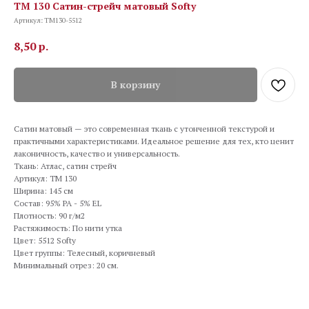
TM 130 Сатин-стрейч матовый Softy
Артикул:
TM130-5512
8,50
р.
В корзину
Сатин матовый — это современная ткань с утонченной текстурой и
практичными характеристиками. Идеальное решение для тех, кто ценит
лаконичность, качество и универсальность.
Ткань: Атлас, сатин стрейч
Артикул: TM 130
Ширина: 145 см
Состав: 95% PA - 5% EL
Плотность: 90 г/м2
Растяжимость: По нити утка
Цвет: 5512 Softy
Цвет группы: Телесный, коричневый
Минимальный отрез: 20 см.