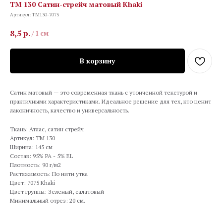
TM 130 Сатин-стрейч матовый Khaki
Артикул:
TM130-7075
8,5
р.
/
1 см
В корзину
Сатин матовый — это современная ткань с утонченной текстурой и
практичными характеристиками. Идеальное решение для тех, кто ценит
лаконичность, качество и универсальность.
Ткань: Атлас, сатин стрейч
Артикул: TM 130
Ширина: 145 см
Состав: 95% PA - 5% EL
Плотность: 90 г/м2
Растяжимость: По нити утка
Цвет: 7075 Khaki
Цвет группы: Зеленый, салатовый
Минимальный отрез: 20 см.