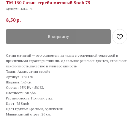
TM 130 Сатин-стрейч матовый Snob 75
Артикул:
TM130-75
8,50
р.
В корзину
Сатин матовый — это современная ткань с утонченной текстурой и
практичными характеристиками. Идеальное решение для тех, кто ценит
лаконичность, качество и универсальность.
Ткань: Атлас, сатин стрейч
Артикул: TM 130
Ширина: 145 см
Состав: 95% PA - 5% EL
Плотность: 90 г/м2
Растяжимость: По нити утка
Цвет: 75 Snob
Цвет группы: Красный, оранжевый
Минимальный отрез: 20 см.