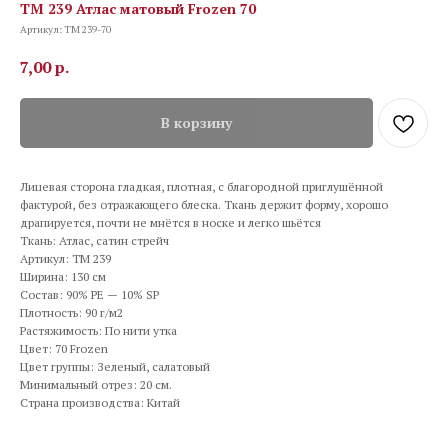
TM 239 Атлас матовый Frozen 70
Артикул:
TM 239-70
7,00
р.
В корзину
Лицевая сторона гладкая, плотная, с благородной приглушённой
фактурой, без отражающего блеска. Ткань держит форму, хорошо
драпируется, почти не мнётся в носке и легко шьётся
Ткань: Атлас, сатин стрейч
Артикул: TM 239
Ширина: 130 см
Состав: 90% PE — 10% SP
Плотность: 90 г/м2
Растяжимость: По нити утка
Цвет: 70 Frozen
Цвет группы: Зеленый, салатовый
Минимальный отрез: 20 см.
Страна производства: Китай