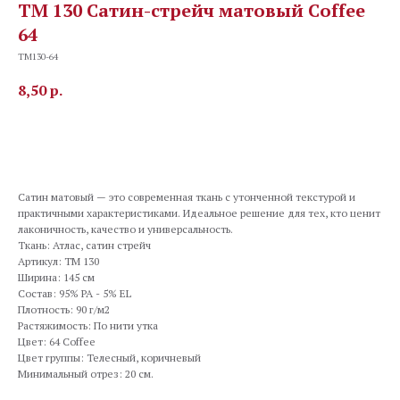
TM 130 Сатин-стрейч матовый Coffee
64
TM130-64
8,50
р.
В корзину
Сатин матовый — это современная ткань с утонченной текстурой и
практичными характеристиками. Идеальное решение для тех, кто ценит
лаконичность, качество и универсальность.
Ткань: Атлас, сатин стрейч
Артикул: TM 130
Ширина: 145 см
Состав: 95% PA - 5% EL
Плотность: 90 г/м2
Растяжимость: По нити утка
Цвет: 64 Coffee
Цвет группы: Телесный, коричневый
Минимальный отрез: 20 см.