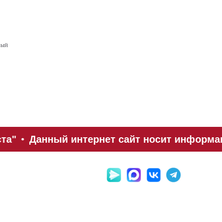
вый
та"
Данный интернет сайт носит информац