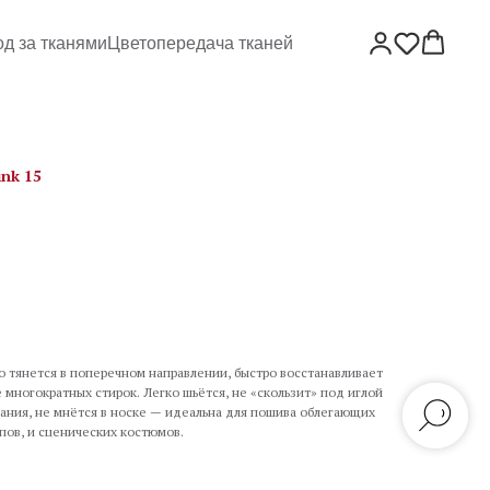
од за тканями
Цветопередача тканей
ink 15
шо тянется в поперечном направлении, быстро восстанавливает
 многократных стирок. Легко шьётся, не «скользит» под иглой
ания, не мнётся в носке — идеальна для пошива облегающих
опов, и сценических костюмов.