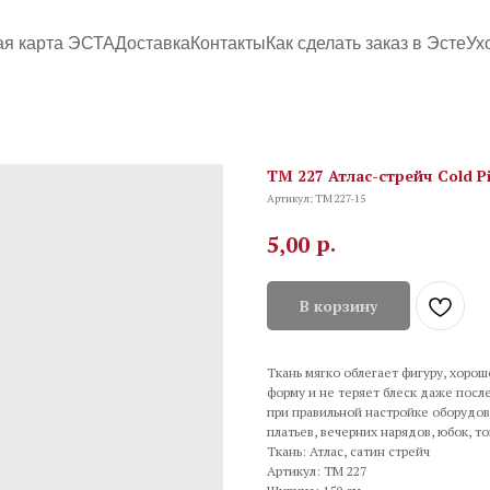
ая карта ЭСТА
Доставка
Контакты
Как сделать заказ в Эсте
Ух
TM 227 Атлас-стрейч Cold P
Артикул:
TM 227-15
р.
5,00
В корзину
Ткань мягко облегает фигуру, хоро
форму и не теряет блеск даже после
при правильной настройке оборудов
платьев, вечерних нарядов, юбок, т
Ткань: Атлас, сатин стрейч
Артикул: TM 227