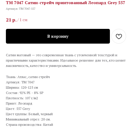
TM 7047 Сатин-стрейч принтованный Леопард Grey 557
Артикул:
TM 7047-557
21
р.
/
1 см
В корзину
Сатин матовый — это современная ткань с утонченной текстурой и
практичными характеристиками. Идеальное решение для тех, кто ценит
лаконичность, качество и универсальность.
Ткань: Атлас, сатин стрейч
Артикул: TM 7047
Ширина: 120-125 см
Состав: 92% PE - 8% SP
Плотность: 107 г/м2
Принт: Леопард
Цвет: 557 Grey
Цвет группы: Белый, черный
Минимальный отрез: 20 см.
Страна производства: Китай