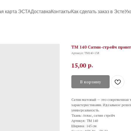
ая карта ЭСТА
Доставка
Контакты
Как сделать заказ в Эсте
Ух
TM 140 Сатин-стрейч принто
Артикул:
TM140-13Л
р.
15,00
В корзину
Сатин матовый — это современная т
характеристиками. Идеальное решени
универсальность.
Ткань: Атлас, сатин стрейч
Артикул: TM 140
Ширина: 145 см