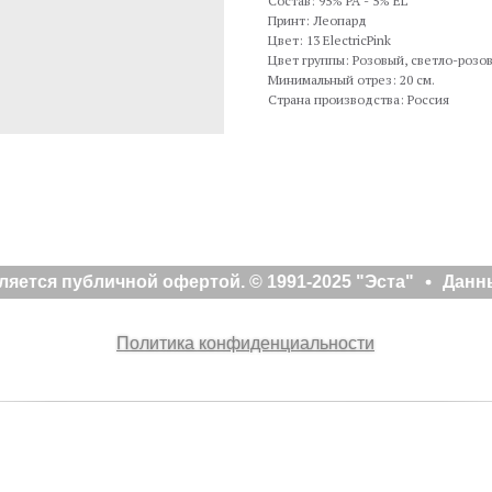
Состав: 95% PA - 5% EL
Принт: Леопард
Цвет: 13 ElectricPink
Цвет группы: Розовый, светло-розо
Минимальный отрез: 20 см.
Страна производства: Россия
яется публичной офертой. © 1991-2025 "Эста"
Данны
Политика конфиденциальности