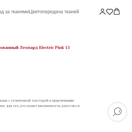
од за тканями
Цветопередача тканей
ванный Леопард Electric Pink 13
кань с утонченной текстурой и практичными
е для тех, кто ценит лаконичность, качество и