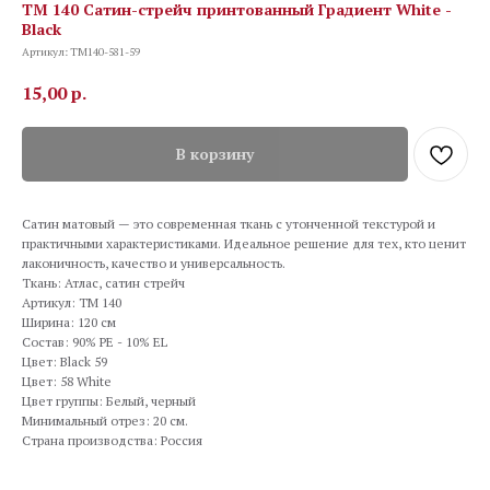
TM 140 Сатин-стрейч принтованный Градиент White -
Black
Артикул:
TM140-581-59
15,00
р.
В корзину
Сатин матовый — это современная ткань с утонченной текстурой и
практичными характеристиками. Идеальное решение для тех, кто ценит
лаконичность, качество и универсальность.
Ткань: Атлас, сатин стрейч
Артикул: TM 140
Ширина: 120 см
Состав: 90% PE - 10% EL
Цвет: Black 59
Цвет: 58 White
Цвет группы: Белый, черный
Минимальный отрез: 20 см.
Страна производства: Россия