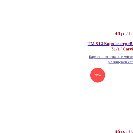
40
р.
/
1 
TM 912 Бархат стрей
31/1 "Carv
Бархат — это ткань с мягк
на лицевой ст
New
36
р.
/
1 