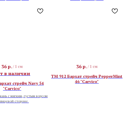
36
р.
36
р.
/
1 см
/
1 см
т в наличии
TM 912 Бархат стрейч PepperMint
46 "Carvico"
архат стрейч Navy 54
"Carvico"
ткань с мягким, густым ворсом
 лицевой стороне.