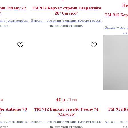
Не
йч Tiffany 72
TM 912 Бархат стрейч Grapefruite
"
20 "Carvico"
TM 912 Барх
им, густым ворсом
Бархат — это ткань с мягким, густым ворсом
ороне.
на лицевой стороне.
Бархат — это 
на
40
р.
см
/
1 см
йч Antique 79
TM 912 Бархат стрейч Peony 74
TM 912 Ба
"
"Carvico"
им, густым ворсом
Бархат — это ткань с мягким, густым ворсом
Бархат — это 
ороне.
на лицевой стороне.
на