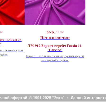
36
р.
см
/
1 см
Нет в наличии
йч FloRed 23
"
TM 912 Бархат стрейч Fucsia 11
"Carvico"
им, густым ворсом
ороне.
Бархат — это ткань с мягким, густым ворсом
на лицевой стороне.
ой офертой. © 1991-2025 "Эста"
Данный интернет са