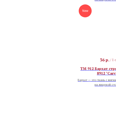
New
36
р.
/
1 
TM 912 Бархат стр
8912 "Carv
Бархат — это ткань с мягк
на лицевой ст