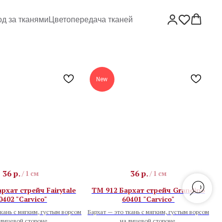
од за тканями
Цветопередача тканей
New
36
р.
36
р.
/
1 см
/
1 см
рхат стрейч Fairytale
TM 912 Бархат стрейч Grandino
0402 "Carvico"
60401 "Carvico"
ткань с мягким, густым ворсом
Бархат — это ткань с мягким, густым ворсом
 лицевой стороне.
на лицевой стороне.