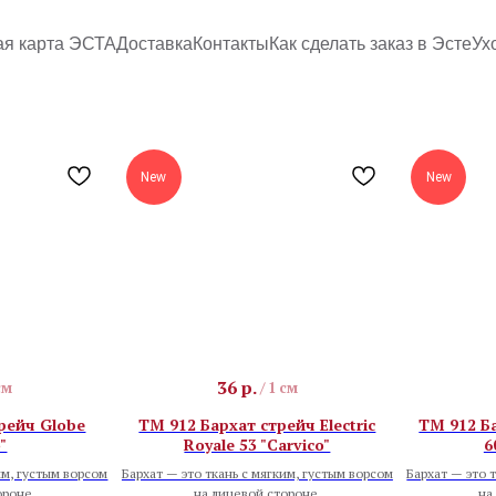
ая карта ЭСТА
Доставка
Контакты
Как сделать заказ в Эсте
Ух
New
New
36
р.
см
/
1 см
рейч Globe
TM 912 Бархат стрейч Electric
TM 912 Ба
"
Royale 53 "Carvico"
6
им, густым ворсом
Бархат — это ткань с мягким, густым ворсом
Бархат — это 
ороне.
на лицевой стороне.
на