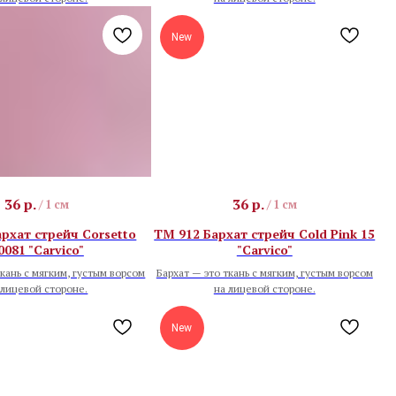
New
36
р.
36
р.
/
1 см
/
1 см
рхат стрейч Corsetto
TM 912 Бархат стрейч Cold Pink 15
0081 "Carvico"
"Carvico"
ткань с мягким, густым ворсом
Бархат — это ткань с мягким, густым ворсом
 лицевой стороне.
на лицевой стороне.
New