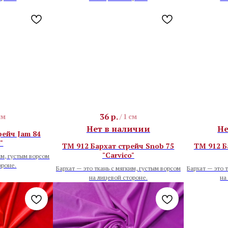
36
р.
см
/
1 см
Нет в наличии
Не
рейч Jam 84
"
TM 912 Бархат стрейч Snob 75
TM 912 Б
"Carvico"
им, густым ворсом
ороне.
Бархат — это ткань с мягким, густым ворсом
Бархат — это 
на лицевой стороне.
на