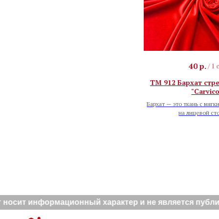
40
р.
/
1 
TM 912 Бархат стре
"Carvico
Бархат — это ткань с мягк
на лицевой ст
носит информационный характер и не является публичн