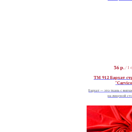
36
р.
/
1 
TM 912 Бархат ст
"Carvico
Бархат — это ткань с мягк
на лицевой ст