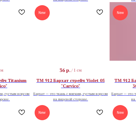
New
New
36
р.
см
/
1 см
ейч Titanium
TM 912 Бархат стрейч Violet 05
TM 912 Ба
ico"
"Carvico"
3
им, густым ворсом
Бархат — это ткань с мягким, густым ворсом
Бархат — это 
ороне.
на лицевой стороне.
на
New
New