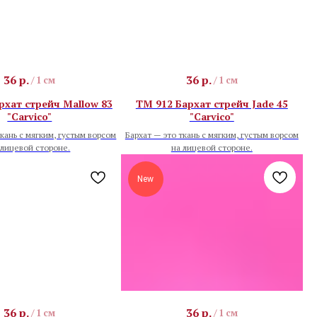
36
р.
36
р.
/
1 см
/
1 см
рхат стрейч Mallow 83
TM 912 Бархат стрейч Jade 45
"Carvico"
"Carvico"
ткань с мягким, густым ворсом
Бархат — это ткань с мягким, густым ворсом
 лицевой стороне.
на лицевой стороне.
New
36
р.
36
р.
/
1 см
/
1 см