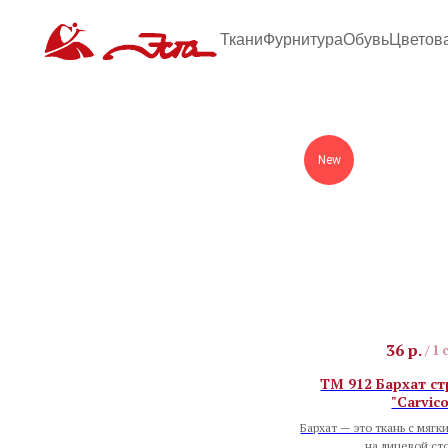
Ткани
Фурнитура
Обувь
Цветов
New
36
р.
/
1 
TM 912 Бархат ст
"Carvico
Бархат — это ткань с мягк
на лицевой ст