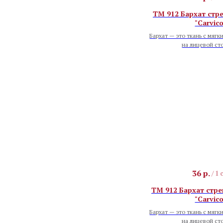
TM 912 Бархат стре
"Carvico
Бархат — это ткань с мягк
на лицевой ст
36
р.
/
1 
TM 912 Бархат стре
"Carvico
Бархат — это ткань с мягк
на лицевой ст