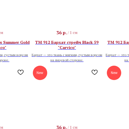
36
р.
см
/
1 см
ч Summer Gold
TM 912 Бархат стрейч Black 59
TM 912 Ба
ico"
"Carvico"
им, густым ворсом
Бархат — это ткань с мягким, густым ворсом
Бархат — это 
ороне.
на лицевой стороне.
на
New
New
36
р.
см
/
1 см