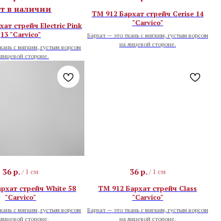
т в наличии
TM 912 Бархат стрейч Cerise 14
"Carvico"
ат стрейч Electric Pink
13 "Carvico"
Бархат — это ткань с мягким, густым ворсом
на лицевой стороне.
ткань с мягким, густым ворсом
 лицевой стороне.
36
р.
36
р.
/
1 см
/
1 см
рхат стрейч White 58
TM 912 Бархат стрейч Class
"Carvico"
"Carvico"
ткань с мягким, густым ворсом
Бархат — это ткань с мягким, густым ворсом
 лицевой стороне.
на лицевой стороне.